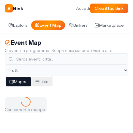
B
Bink
Accedi
Crea il tuo Bink
Esplora
Event Map
Binkers
Marketplace
Event Map
0
eventi in programma · Scopri cosa succede vicino a te
Mappa
Lista
Caricamento mappa...