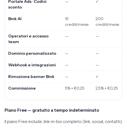
Portale Ads · Codici
—
✓
sconto
Bink AI
15
200
crediti/mese
crediti/mese
Operatori e accesso
—
—
team
Dominio personalizzato
—
—
Webhook e integrazioni
—
—
Rimozione banner Bink
—
✓
Commissione
5% + €0,25
2,5% + €0,25
Piano Free — gratuito a tempo indeterminato
Il piano Free include: link-in-bio completo (link, social, contatti),