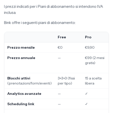
I prezzi indicati per i Piani di abbonamento si intendono IVA
inclusa.
Bink offre i seguenti piani di abbonamento:
Free
Pro
Prezzo mensile
€0
€9,90
Prezzo annuale
—
€99 (2 mesi
gratis)
Blocchi attivi
3+3+3 (fissi
15 a scelta
(prenotazioni/form/eventi)
per tipo)
libera
Analytics avanzate
—
✓
Scheduling link
—
✓